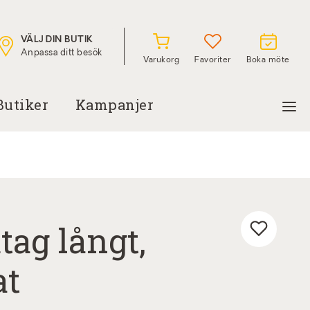
VÄLJ DIN BUTIK
Anpassa ditt besök
Varukorg
Favoriter
Boka möte
Butiker
Kampanjer
ag långt,
at