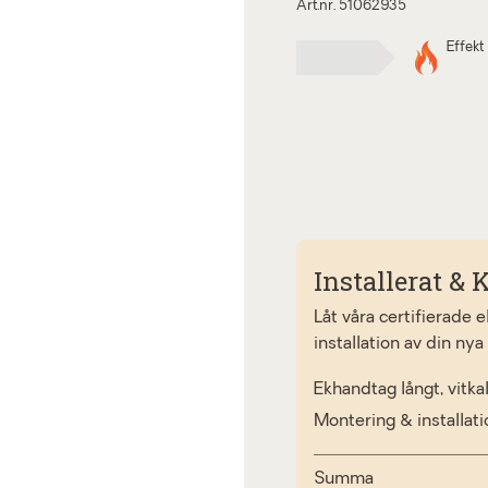
Art.nr. 51062935
Effekt
Installerat & K
Låt våra certifierade 
installation av din nya
Ekhandtag långt, vitka
Montering & installat
Summa