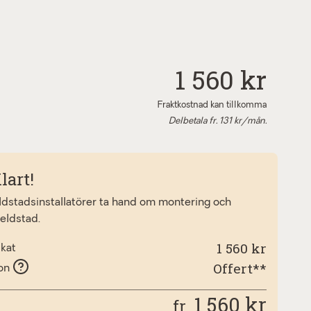
1 560 kr
Fraktkostnad kan tillkomma
Delbetala fr.
131
kr/mån.
lart!
eldstadsinstallatörer ta hand om montering och
 eldstad.
1 560 kr
lkat
Offert**
ion
1 560
kr
fr.