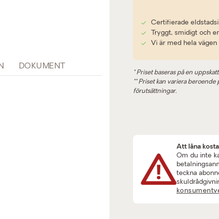
Certifierade eldstadsi
Tryggt, smidigt och e
Vi är med hela vägen
N
DOKUMENT
* Priset baseras på en uppskatt
** Priset kan variera beroende på
förutsättningar.
Att låna kost
Om du inte kan
betalningsanmä
teckna abonne
skuldrådgivni
konsumentve