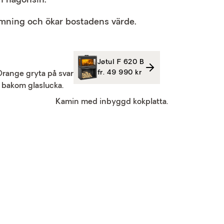
n någonsin.
ämning och ökar bostadens värde.
Jøtul F 620 B
fr. 49 990 kr
Kamin med inbyggd kokplatta.