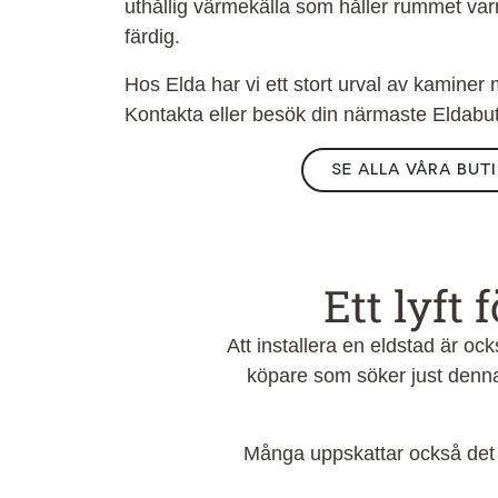
uthållig värmekälla som håller rummet var
färdig.
Hos Elda har vi ett stort urval av kaminer
Kontakta eller besök din närmaste Eldabuti
SE ALLA VÅRA BUT
Ett lyft
Att installera en eldstad är o
köpare som söker just denna 
Många uppskattar också det es