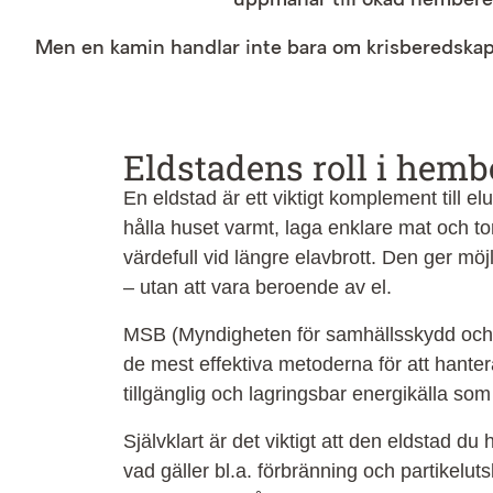
uppmanar till ökad hembered
Men en kamin handlar inte bara om krisberedskap.
Eldstadens roll i hem
En eldstad är ett viktigt komplement till
hålla huset varmt, laga enklare mat och to
värdefull vid längre elavbrott. Den ger möj
– utan att vara beroende av el.
MSB (Myndigheten för samhällsskydd och b
de mest effektiva metoderna för att hanter
tillgänglig och lagringsbar energikälla som
Självklart är det viktigt att den eldstad du
vad gäller bl.a. förbränning och partikelut