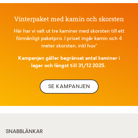
Vinterpaket med kamin och skorsten
Här har vi valt ut tre kaminer med skorsten till ett
förmånligt paketpris. I priset ingår kamin och 4
meter skorsten, inkl huv*
Kampanjen gäller begränsat antal kaminer i
lager och längst till 31/12 2025.
SE KAMPANJEN
SNABBLÄNKAR