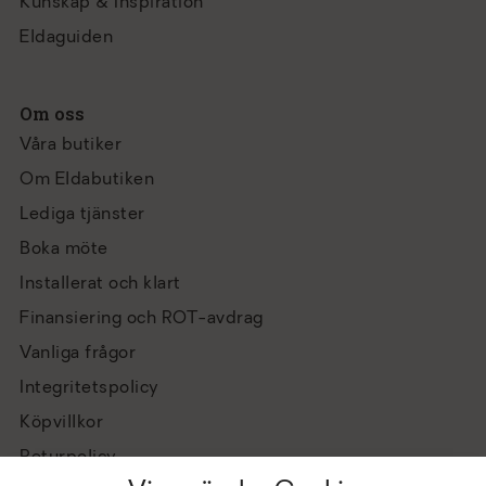
Kunskap & Inspiration
Eldaguiden
Om oss
Våra butiker
Om Eldabutiken
Lediga tjänster
Boka möte
Installerat och klart
Finansiering och ROT-avdrag
Vanliga frågor
Integritetspolicy
Köpvillkor
Returpolicy