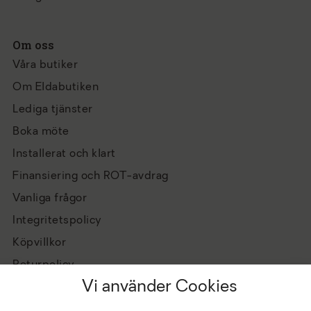
Om oss
Våra butiker
Om Eldabutiken
Lediga tjänster
Boka möte
Installerat och klart
Finansiering och ROT-avdrag
Vanliga frågor
Integritetspolicy
Köpvillkor
Returpolicy
Vi använder Cookies