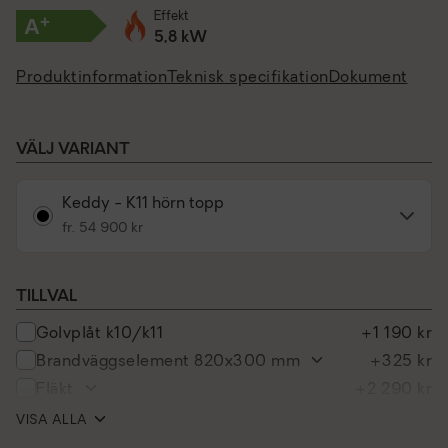
Effekt
+
A
5,8 kW
Produktinformation
Teknisk specifikation
Dokument
VÄLJ VARIANT
Keddy - K11 hörn topp
fr. 54 900 kr
TILLVAL
golvplåt k10/k11
+1 190 kr
brandväggselement 820x300 mm
+325 kr
fläkt
+2 290 kr
förhöjningsskift till k11. 240 mm
+1 995 kr
VISA ALLA
brandväggselement 1140x300 mm
+355 kr