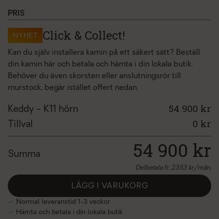
uteluftsats
+1 490 kr
PRIS
brandväggselement 900x300 mm
+340 kr
Click & Collect!
NYHET
Kan du själv installera kamin på ett säkert sätt? Beställ
din kamin här och betala och hämta i din lokala butik.
Behöver du även skorsten eller anslutningsrör till
murstock, begär istället offert nedan.
54 900 kr
Keddy - K11 hörn
0
kr
Tillval
54 900
kr
Summa
Delbetala fr.
2353
kr/mån.
LÄGG I VARUKORG
Normal leveranstid 1-3 veckor
Hämta och betala i din lokala butik