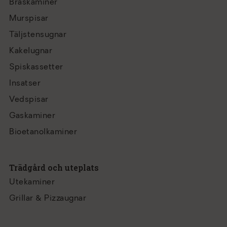
Braskaminer
Murspisar
Täljstensugnar
Kakelugnar
Spiskassetter
Insatser
Vedspisar
Gaskaminer
Bioetanolkaminer
Trädgård och uteplats
Utekaminer
Grillar & Pizzaugnar