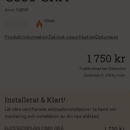
Art.nr. 598197
Effekt
Produktinformation
Teknisk specifikation
Dokument
1 750 kr
Fraktkostnad kan tillkomma
Delbetala fr.
139
kr/mån.
Installerat & Klart!
Låt våra certifierade eldstadsinstallatörer ta hand om
montering och installation av din nya eldstad.
1 750 kr
ELDSTADSPLAN C880 GRÅ