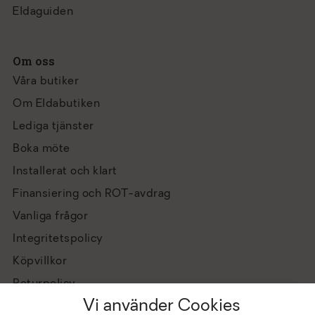
Eldaguiden
Om oss
Våra butiker
Om Eldabutiken
Lediga tjänster
Boka möte
Installerat och klart
Finansiering och ROT-avdrag
Vanliga frågor
Integritetspolicy
Köpvillkor
Returpolicy
Vi använder Cookies