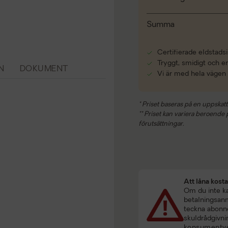
Summa
Certifierade eldstadsi
Tryggt, smidigt och e
N
DOKUMENT
Vi är med hela vägen
* Priset baseras på en uppskatt
** Priset kan variera beroende på
förutsättningar.
Att låna kost
Om du inte kan
betalningsanmä
teckna abonne
skuldrådgivni
konsumentve