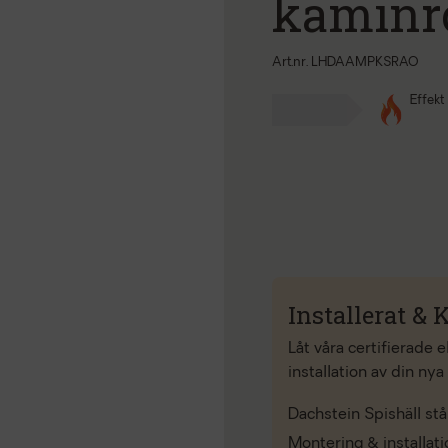
kaminrö
Art.nr. LHDAAMPKSRAO
Effekt
Installerat & K
Låt våra certifierade 
installation av din nya
Dachstein Spishäll stå
Montering & installat