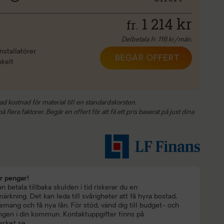
1 214
kr
fr.
Delbetala fr.
116
kr/mån.
nstallatörer
BEGÄR OFFERT
nkelt
ad kostnad för material till en standardskorsten.
 flera faktorer. Begär en offert för att få ett pris baserat på just dina
ar pengar!
 betala tillbaka skulden i tid riskerar du en
rkning. Det kan leda till svårigheter att få hyra bostad,
mang och få nya lån. För stöd, vänd dig till budget- och
ngen i din kommun. Kontaktuppgifter finns på
rket.se
.