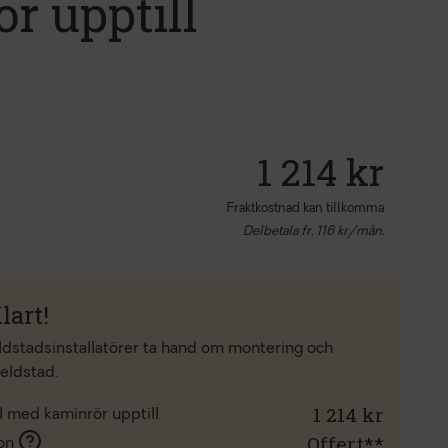
r upptill
1 214 kr
Fraktkostnad kan tillkomma
Delbetala fr.
116
kr/mån.
lart!
eldstadsinstallatörer ta hand om montering och
 eldstad.
1 214 kr
l med kaminrör upptill
Offert**
ion