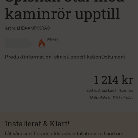
kaminrör upptill
Art.nr. LHDAAMPKSRAO
Effekt
Produktinformation
Teknisk specifikation
Dokument
1 214 kr
Fraktkostnad kan tillkomma
Delbetala fr.
116
kr/mån.
Installerat & Klart!
Låt våra certifierade eldstadsinstallatörer ta hand om