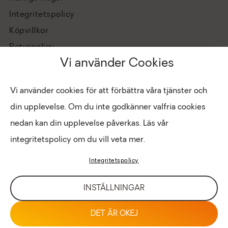
Integritetspolicy
Köpvillkor
Returpolicy
Vi använder Cookies
Vi använder cookies för att förbättra våra tjänster och
din upplevelse. Om du inte godkänner valfria cookies
nedan kan din upplevelse påverkas. Läs vår
integritetspolicy om du vill veta mer.
Hantera cookies
Copyright © 2026 Eldabutiken
Integritetspolicy
INTRANÄT
LOGIN FÖR BUTIK
INSTÄLLNINGAR
DET ÄR OKEJ