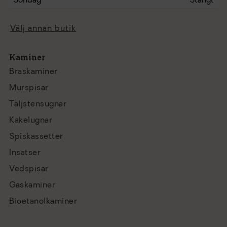
Söndag
Stängt
Välj annan butik
Kaminer
Braskaminer
Murspisar
Täljstensugnar
Kakelugnar
Spiskassetter
Insatser
Vedspisar
Gaskaminer
Bioetanolkaminer