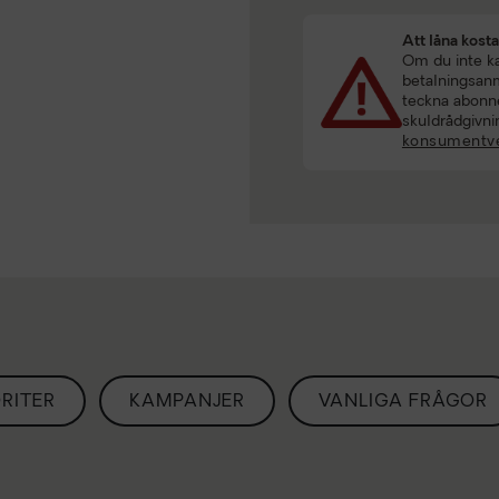
Att låna kost
Om du inte kan
betalningsanmä
teckna abonne
skuldrådgivni
konsumentve
RITER
KAMPANJER
VANLIGA FRÅGOR