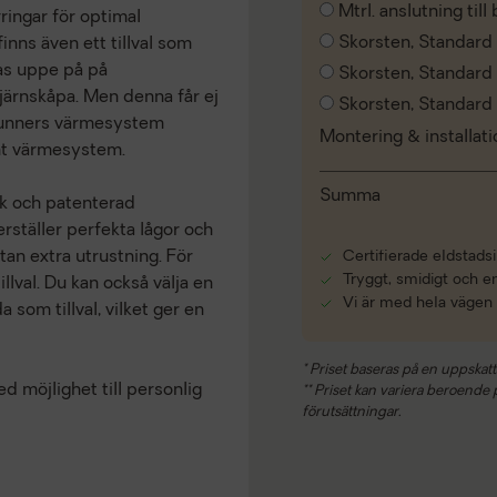
Mtrl. anslutning til
ingar för optimal
Skorsten, Standard
inns även ett tillval som
as uppe på på
Skorsten, Standar
järnskåpa. Men denna får ej
Skorsten, Standar
 Brunners värmesystem
Montering & installat
ant värmesystem.
Summa
k och patenterad
ställer perfekta lågor och
tan extra utrustning. För
Certifierade eldstadsi
Tryggt, smidigt och e
lval. Du kan också välja en
Vi är med hela vägen
som tillval, vilket ger en
* Priset baseras på en uppskatt
 möjlighet till personlig
** Priset kan variera beroende på
förutsättningar.