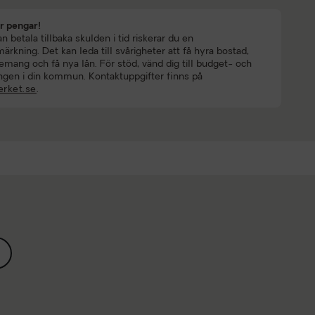
ar pengar!
 betala tillbaka skulden i tid riskerar du en
rkning. Det kan leda till svårigheter att få hyra bostad,
mang och få nya lån. För stöd, vänd dig till budget- och
ngen i din kommun. Kontaktuppgifter finns på
rket.se
.