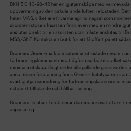
BKH 5.0 42-98-42 har en gjutjärnskåpa med värmeväxlarr
uppvärmning av den cirkulerande luften i eldstaden. Det f
heter MAS, vilket är ett värmelagrinsmagsin som monter
skorstensstosen. Insatsen finns även med en mindre gjut
anslutas direkt till en skorsten utan måste anslutas till
MSS/GNF. Kontakta en butik för att få offert på ett såd
Brunners Green-märkta insatser är utrustade med en uni
förbränningskammare med trågformad botten, vilket säker
minimala utsläpp, långt under alla gällande gränsvärden u
ännu renare förbränning finns Green+ katalysatorn som til
svart gjutjärnsinredning för förbränningskammarens insida 
estetiskt tilltalande och hållbar lösning.
Brunners insatser kombinerar därmed innovativ teknik med
anpassning.