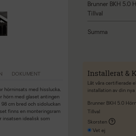
Brunner BKH 5.0 
Tillval
Summa
Installerat & K
N
DOKUMENT
Låt våra certifierade 
r hörninsats med hisslucka,
installation av din nya
för hörn med glaset antingen
Brunner BKH 5.0 Hör
ela 98 cm bred och sidoluckan
laset finns en monteringsram
Tillval
r insatsen idealisk som
Skorsten
Vet ej