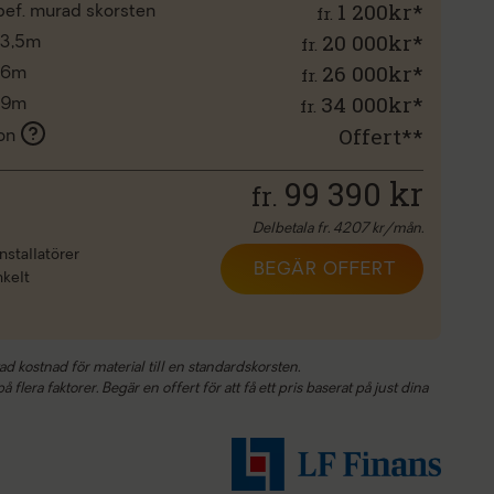
1 200kr*
fr.
l bef. murad skorsten
20 000kr*
fr.
 3,5m
26 000kr*
fr.
d 6m
34 000kr*
fr.
d 9m
Offert**
ion
99 390
kr
fr.
Delbetala fr.
4207
kr/mån.
nstallatörer
BEGÄR OFFERT
nkelt
ad kostnad för material till en standardskorsten.
 flera faktorer. Begär en offert för att få ett pris baserat på just dina