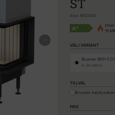
ST
Art.nr. SET213312
Effekt
+
A
11 k
Next
VÄLJ VARIANT
Brunner BKH 5.0 
fr. 99 390 kr
TILLVAL
brunner katalysato
PRIS