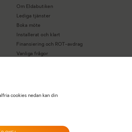
Om Eldabutiken
Lediga tjänster
Boka möte
Installerat och klart
Finansiering och ROT-avdrag
Vanliga frågor
Integritetspolicy
Köpvillkor
Returpolicy
Välkommen till Eldabutiken
alfria cookies nedan kan din
LULEÅ
Öppet idag: 10:00 - 16:00
Besök vår butikssida