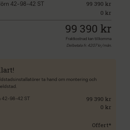
99 390 kr
Hörn 42-98-42 ST
0
kr
99 390
kr
Fraktkostnad kan tillkomma
Delbetala fr.
4207
kr/mån.
lart!
eldstadsinstallatörer ta hand om montering och
 eldstad.
99 390 kr
n 42-98-42 ST
0
kr
Offert*