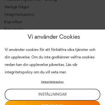
Vanliga frågor
Integritetspolicy
Köpvillkor
Returpolicy
Vi använder Cookies
Vi använder cookies för att förbättra våra tjänster och
din upplevelse. Om du inte godkänner valfria cookies
nedan kan din upplevelse påverkas. Läs vår
integritetspolicy om du vill veta mer.
Hantera cookies
Copyright © 2026 Eldabutiken
Integritetspolicy
INTRANÄT
LOGIN FÖR BUTIK
INSTÄLLNINGAR